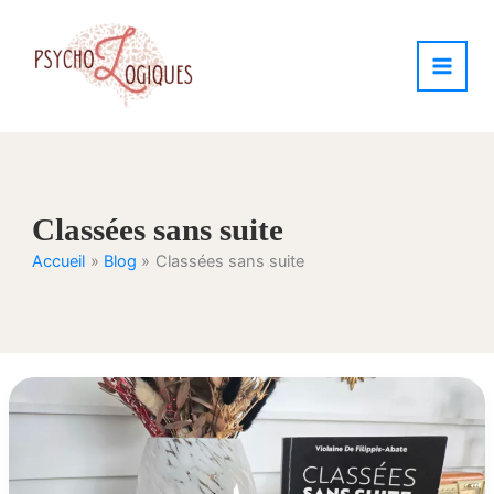
Aller
au
contenu
Classées sans suite
Accueil
Blog
Classées sans suite
LECTURE
–
« Classées
sans
suite »