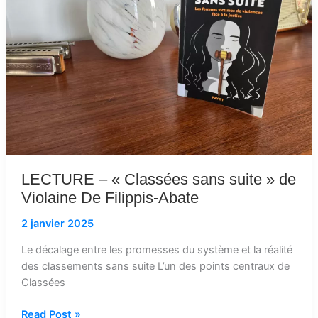
de
Violaine
De
Filippis-
Abate
LECTURE – « Classées sans suite » de
Violaine De Filippis-Abate
2 janvier 2025
Le décalage entre les promesses du système et la réalité
des classements sans suite L’un des points centraux de
Classées
Read Post »