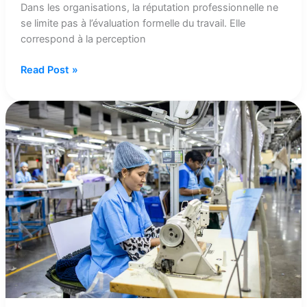
Dans les organisations, la réputation professionnelle ne
se limite pas à l’évaluation formelle du travail. Elle
correspond à la perception
Read Post »
Quand
l’engagement
professionnel
devient
un
facteur
de
risque