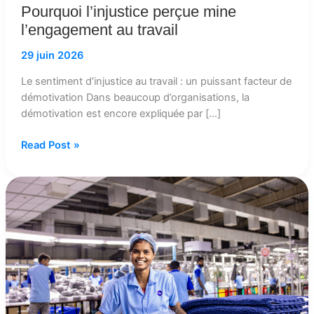
Pourquoi l’injustice perçue mine
l’engagement au travail
29 juin 2026
Le sentiment d’injustice au travail : un puissant facteur de
démotivation Dans beaucoup d’organisations, la
démotivation est encore expliquée par […]
Read Post »
Les
espaces
de
discussion
sur
le
travail
sont
un