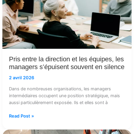
équipes,
les
managers
s’épuisent
souvent
en
silence
Pris entre la direction et les équipes, les
managers s’épuisent souvent en silence
2 avril 2026
Dans de nombreuses organisations, les managers
intermédiaires occupent une position stratégique, mais
aussi particulièrement exposée. Ils et elles sont à
Read Post »
La