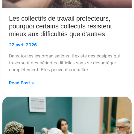
difficultés
que
d’autres
Les collectifs de travail protecteurs,
pourquoi certains collectifs résistent
mieux aux difficultés que d’autres
22 avril 2026
Dans toutes les organisations, il existe des équipes qui
traversent des périodes difficiles sans se désagréger
complètement. Elles peuvent connaître
Read Post »
Pris
entre
la
direction
et
les