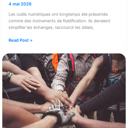
4 mai 2026
Les outils numériques ont longtemps été présentés
comme des instruments de fluidification. Ils devaient
simplifier les échanges, raccourcir les délais,
Read Post »
Les
collectifs
de
travail
protecteurs,
pourquoi
certains
collectifs
résistent
mieux
aux