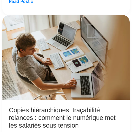
Read Post »
Copies
hiérarchiques,
traçabilité,
relances
:
comment
le
numérique
met
les
salariés
sous
tension
Copies hiérarchiques, traçabilité,
relances : comment le numérique met
les salariés sous tension