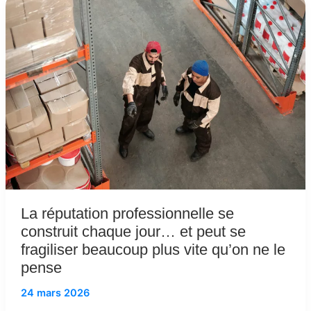
réputation
professionnelle
se
construit
chaque
jour…
et
peut
se
fragiliser
beaucoup
plus
vite
La réputation professionnelle se
qu’on
construit chaque jour… et peut se
ne
fragiliser beaucoup plus vite qu’on ne le
le
pense
pense
24 mars 2026