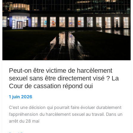
de
harcèlement
sexuel
sans
être
directement
visé
?
La
Cour
Peut-on être victime de harcèlement
de
sexuel sans être directement visé ? La
cassation
Cour de cassation répond oui
répond
oui
1 juin 2026
C’est une décision qui pourrait faire évoluer durablement
l’appréhension du harcèlement sexuel au travail. Dans un
arrêt du 28 mai