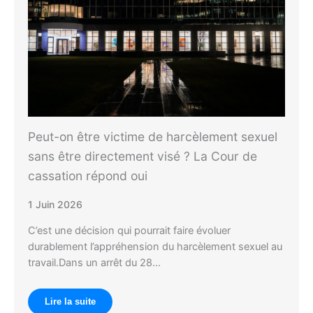
Peut-on être victime de harcèlement sexuel
sans être directement visé ? La Cour de
cassation répond oui
1 Juin 2026
C’est une décision qui pourrait faire évoluer
durablement l’appréhension du harcèlement sexuel au
travail.Dans un arrêt du 28…
Lire la suite