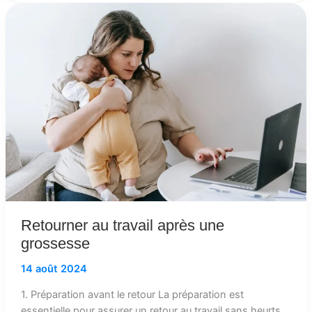
Retourner
au
travail
après
une
grossesse
Retourner au travail après une
grossesse
14 août 2024
1. Préparation avant le retour La préparation est
essentielle pour assurer un retour au travail sans heurts