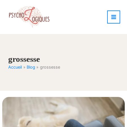
Aller
au
contenu
grossesse
Accueil
Blog
grossesse
Comprendre
les
envies
de
reconversion