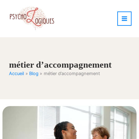
Aller
au
contenu
métier d’accompagnement
Accueil
Blog
métier d’accompagnement
La
fatigue
de
compassion
dans