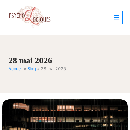
Aller
au
contenu
28 mai 2026
Accueil
Blog
28 mai 2026
Peut-
on
être
victime
de