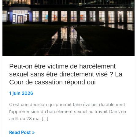
harcèlement
sexuel
sans
être
directement
visé
?
La
Cour
Peut-on être victime de harcèlement
de
sexuel sans être directement visé ? La
cassation
Cour de cassation répond oui
répond
oui
1 juin 2026
C’est une décision qui pourrait faire évoluer durablement
l’appréhension du harcèlement sexuel au travail. Dans un
arrêt du 28 mai […]
Read Post »