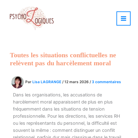
Aller
au
contenu
Toutes les situations conflictuelles ne
relèvent pas du harcèlement moral
Par
Lisa LAGRANGE
/
12 mars 2026
/
3 commentaires
Dans les organisations, les accusations de
harcèlement moral apparaissent de plus en plus
fréquemment dans les situations de tension
professionnelle. Pour les directions, les services RH
ou les représentants du personnel, la difficulté est
souvent la même : comment distinguer un conflit
relationnel, parfois dur mais classique dans le travail,