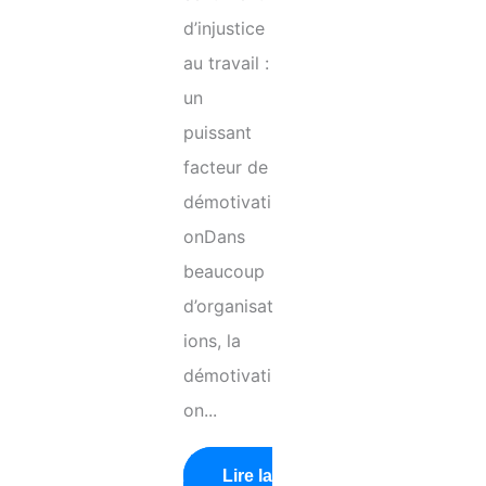
d’injustice
au travail :
un
puissant
facteur de
démotivati
onDans
beaucoup
d’organisat
ions, la
démotivati
on...
Lire la