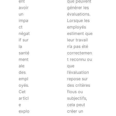
ent
que peuvent
avoir
générer les
un
évaluations.
impa
Lorsque les
ct
employés
négat
estiment que
if sur
leur travail
la
n’a pas été
santé
correctemen
ment
t reconnu ou
ale
que
des
l’évaluation
empl
repose sur
oyés.
des critères
Cet
flous ou
articl
subjectifs,
e
cela peut
explo
créer un