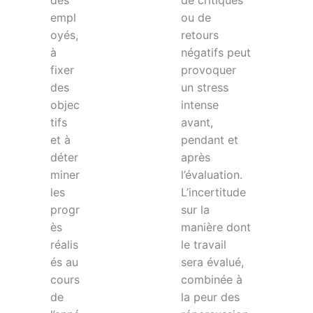
des
de critiques
empl
ou de
oyés,
retours
à
négatifs peut
fixer
provoquer
des
un stress
objec
intense
tifs
avant,
et à
pendant et
déter
après
miner
l’évaluation.
les
L’incertitude
progr
sur la
ès
manière dont
réalis
le travail
és au
sera évalué,
cours
combinée à
de
la peur des