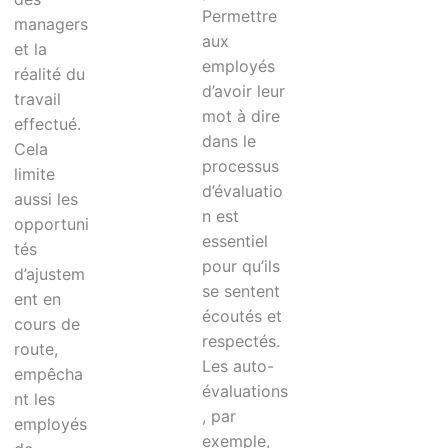
Permettre
managers
aux
et la
employés
réalité du
d’avoir leur
travail
mot à dire
effectué.
dans le
Cela
processus
limite
d’évaluatio
aussi les
n est
opportuni
essentiel
tés
pour qu’ils
d’ajustem
se sentent
ent en
écoutés et
cours de
respectés.
route,
Les auto-
empêcha
évaluations
nt les
, par
employés
exemple,