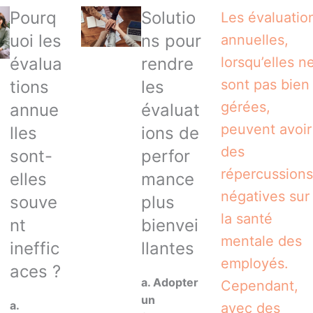
Pourq
Solutio
Les évaluatio
uoi les
ns pour
annuelles,
évalua
rendre
lorsqu’elles n
sont pas bien
tions
les
gérées,
annue
évaluat
peuvent avoir
lles
ions de
des
sont-
perfor
répercussions
elles
mance
négatives sur
souve
plus
la santé
nt
bienvei
mentale des
ineffic
llantes
employés.
aces ?
a. Adopter
Cependant,
un
a.
avec des