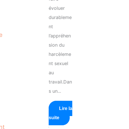
évoluer
durableme
nt
e
l’appréhen
sion du
harcèleme
nt sexuel
au
travail.Dan
s un...
Lire la
suite
nt