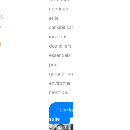
continue
es
et la
e
sensibilisat
ion sont
t
des piliers
essentiels
,
pour
garantir un
environne
ment de...
Lire la
suite