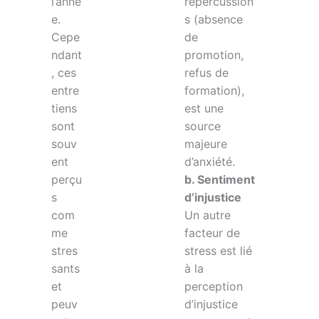
l’anné
répercussion
e.
s (absence
Cepe
de
ndant
promotion,
, ces
refus de
entre
formation),
tiens
est une
sont
source
souv
majeure
ent
d’anxiété.
perçu
b. Sentiment
s
d’injustice
com
Un autre
me
facteur de
stres
stress est lié
sants
à la
et
perception
peuv
d’injustice