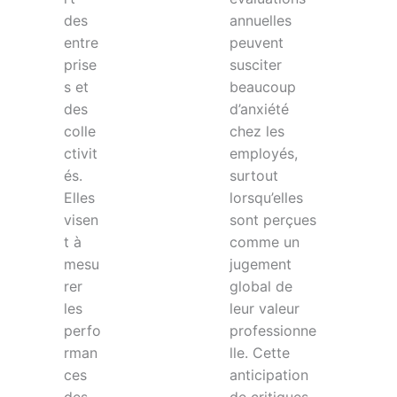
des
annuelles
entre
peuvent
prise
susciter
s et
beaucoup
des
d’anxiété
colle
chez les
ctivit
employés,
és.
surtout
Elles
lorsqu’elles
visen
sont perçues
t à
comme un
mesu
jugement
rer
global de
les
leur valeur
perfo
professionne
rman
lle. Cette
ces
anticipation