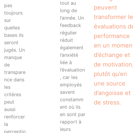
tout au
pas
peuvent
long de
toujours
transformer l
l’année. Un
sur
feedback
évaluations d
quelles
régulier
bases ils
performance
réduit
seront
en un momen
également
jugés. Un
d’échange et
l’anxiété
manque
liée à
de motivation
de
l’évaluation
transpare
plutôt qu’en
, car les
nce dans
une source
employés
les
savent
d’angoisse et
critères
constamm
peut
de stress.
ent où ils
aussi
en sont par
renforcer
rapport à
la
leurs
perceptio