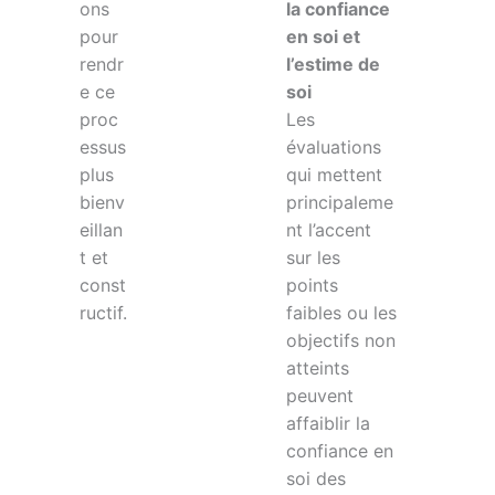
ons
la confiance
pour
en soi et
rendr
l’estime de
e ce
soi
proc
Les
essus
évaluations
plus
qui mettent
bienv
principaleme
eillan
nt l’accent
t et
sur les
const
points
ructif.
faibles ou les
objectifs non
atteints
peuvent
affaiblir la
confiance en
soi des