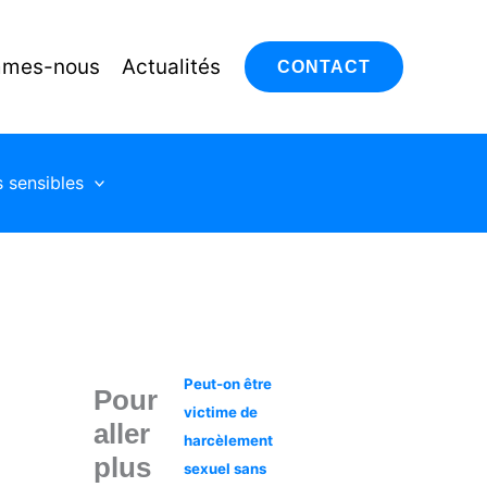
r
mmes-nous
Actualités
CONTACT
s sensibles
Peut-on être
Pour
victime de
aller
harcèlement
plus
sexuel sans