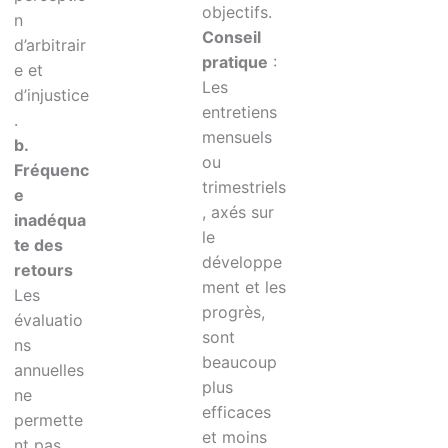
objectifs.
n
Conseil
d’arbitrair
pratique
:
e et
Les
d’injustice
entretiens
.
mensuels
b.
ou
Fréquenc
trimestriels
e
, axés sur
inadéqua
le
te des
développe
retours
ment et les
Les
progrès,
évaluatio
sont
ns
beaucoup
annuelles
plus
ne
efficaces
permette
et moins
nt pas