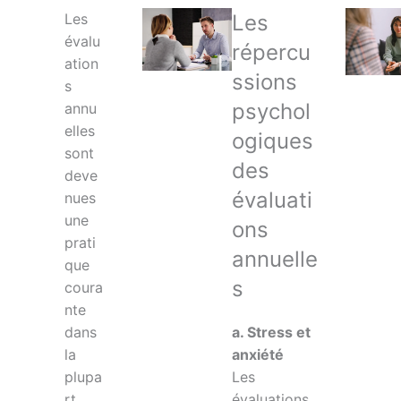
Les
Les
évalu
répercu
ation
ssions
s
psychol
annu
elles
ogiques
sont
des
deve
évaluati
nues
une
ons
prati
annuelle
que
s
coura
nte
dans
a. Stress et
la
anxiété
plupa
Les
rt
évaluations