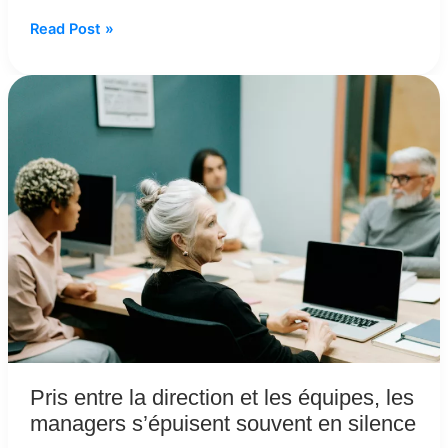
Read Post »
Pris
entre
la
direction
et
les
équipes,
les
managers
s’épuisent
souvent
en
silence
Pris entre la direction et les équipes, les
managers s’épuisent souvent en silence