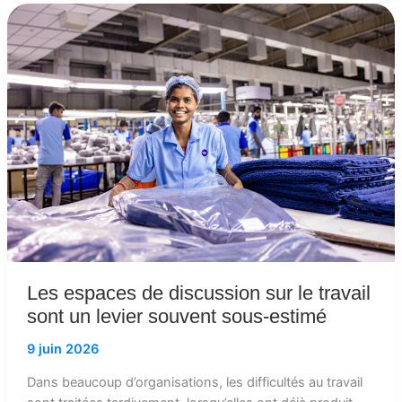
Les
espaces
de
discussion
sur
le
travail
sont
un
levier
souvent
sous-
estimé
Les espaces de discussion sur le travail
sont un levier souvent sous-estimé
9 juin 2026
Dans beaucoup d’organisations, les difficultés au travail