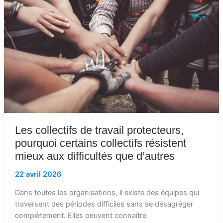
travail
protecteurs,
pourquoi
certains
collectifs
résistent
mieux
aux
difficultés
que
d’autres
Les collectifs de travail protecteurs,
pourquoi certains collectifs résistent
mieux aux difficultés que d’autres
22 avril 2026
Dans toutes les organisations, il existe des équipes qui
traversent des périodes difficiles sans se désagréger
complètement. Elles peuvent connaître