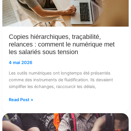
les
salariés
sous
tension
Copies hiérarchiques, traçabilité,
relances : comment le numérique met
les salariés sous tension
4 mai 2026
Les outils numériques ont longtemps été présentés
comme des instruments de fluidification. Ils devaient
simplifier les échanges, raccourcir les délais,
Read Post »
Les
collectifs
de