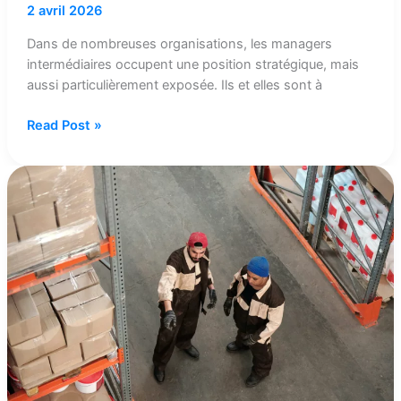
2 avril 2026
Dans de nombreuses organisations, les managers
intermédiaires occupent une position stratégique, mais
aussi particulièrement exposée. Ils et elles sont à
Read Post »
La
réputation
professionnelle
se
construit
chaque
jour…
et
peut
se
fragiliser