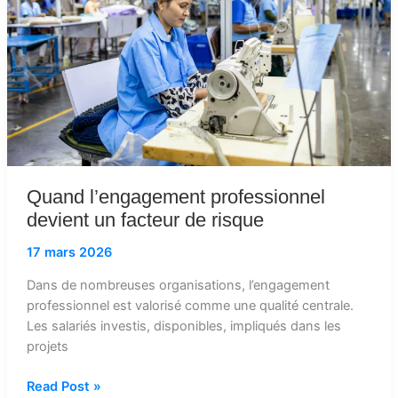
un
facteur
de
risque
Quand l’engagement professionnel
devient un facteur de risque
17 mars 2026
Dans de nombreuses organisations, l’engagement
professionnel est valorisé comme une qualité centrale.
Les salariés investis, disponibles, impliqués dans les
projets
Read Post »