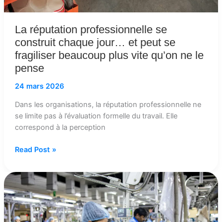
beaucoup
plus
vite
La réputation professionnelle se
qu’on
construit chaque jour… et peut se
ne
fragiliser beaucoup plus vite qu’on ne le
le
pense
pense
24 mars 2026
Dans les organisations, la réputation professionnelle ne
se limite pas à l’évaluation formelle du travail. Elle
correspond à la perception
Read Post »
Quand
l’engagement
professionnel
devient