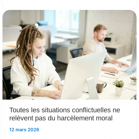
Toutes
les
situations
conflictuelles
ne
relèvent
pas
du
harcèlement
moral
Toutes les situations conflictuelles ne
relèvent pas du harcèlement moral
12 mars 2026