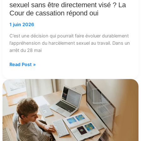
sexuel sans être directement visé ? La
cassation
Cour de cassation répond oui
répond
oui
1 juin 2026
C’est une décision qui pourrait faire évoluer durablement
l’appréhension du harcèlement sexuel au travail. Dans un
arrêt du 28 mai
Read Post »
Copies
hiérarchiques,
traçabilité,
relances
:
comment
le
numérique
met